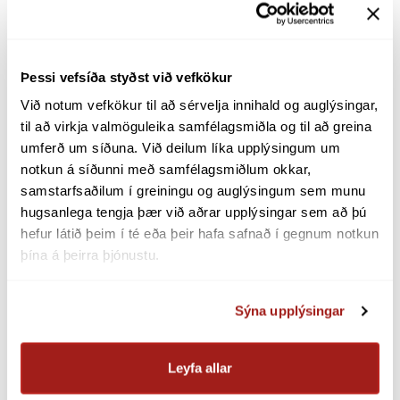
REC/TIGR í Suður Amer­íku, Rússland, Kína og
Indland, GO í Evrópu­sam­band­inu). Evrópu­sam­
bandið setti á fót GO (Guar­an­tees of Origin) kerfið
Þessi vefsíða styðst við vefkökur
árið 2001 til að hvetja til fram­leiðslu endur­nýj­an­
legrar orku og draga úr lofts­lags­áhrifum.
Við notum vefkökur til að sérvelja innihald og auglýsingar, 
til að virkja valmöguleika samfélagsmiðla og til að greina 
Með nákvæmri skrán­ingu er tryggt að hver eining
umferð um síðuna. Við deilum líka upplýsingum um 
endur­nýj­an­legrar orku sé aðeins seld einu sinni,
notkun á síðunni með samfélagsmiðlum okkar, 
sem stuðlar að auknu trausti og gagn­sæi. Þetta
samstarfsaðilum í greiningu og auglýsingum sem munu 
hugsanlega tengja þær við aðrar upplýsingar sem að þú 
býður upp á fjár­hags­lega hvata fyrir endur­nýj­an­
hefur látið þeim í té eða þeir hafa safnað í gegnum notkun 
lega orku­fram­leiðslu og eykur vægi hennar á
þína á þeirra þjónustu.
mark­aði.
Sýna upplýsingar
Efni tengt uppruna­ábyrgðum
Leyfa allar