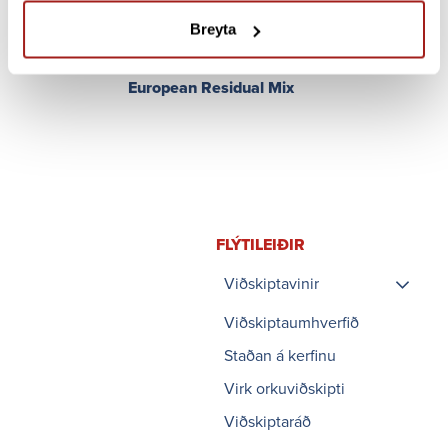
Association of Issuing Bodies
Breyta
(AIB)
Grexel
European Residual Mix
FLÝTI­LEIÐIR
Viðskiptavinir
Leiðbeiningar um
Viðskiptaumhverfið
tengingu vinnsluaðila
Staðan á kerfinu
við flutningskerfið
Reiknivél
Virk orkuviðskipti
kerfisframlag
stórnotenda
Viðskiptaráð
Reiknivél