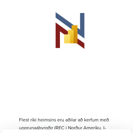
Flest ríki heimsins eru aðilar að kerfum með
uppruna­ábyrgðir (REC í Norður Amer­íku, I-