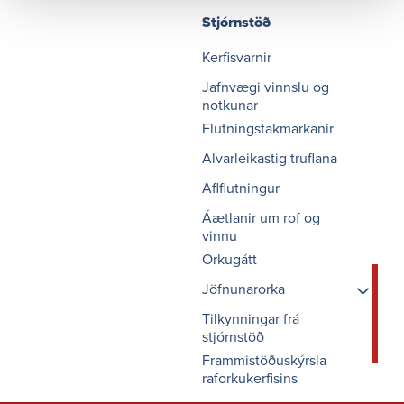
Stjórnstöð
Kerfisvarnir
Jafnvægi vinnslu og
notkunar
Flutningstakmarkanir
Alvarleikastig truflana
Aflflutningur
Áætlanir um rof og
vinnu
Orkugátt
Jöfnunarorka
Mælikvarðar
Tilkynningar frá
jöfnunarábyrgðaraðila
stjórnstöð
Frammistöðuskýrsla
Jöfnunarábyrgðaraðilar
raforkukerfisins
Meðalverð
jöfnunarorku