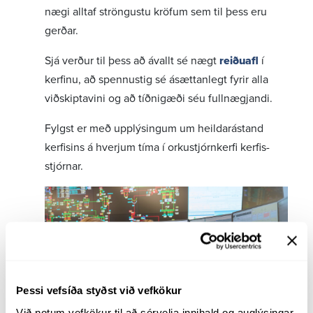
Styrkir og auglýsingar
nægi alltaf ströngustu kröfum sem til þess eru
Hugtakasafn
gerðar.
Kynningarrit og skýrslur
Sjá verður til þess að ávallt sé nægt
reiðuafl
í
Samstarf Landsnets og menntastofnanna
kerf­inu, að spennu­stig sé ásætt­an­legt fyrir alla
Hagsmunaráð
viðskipta­vini og að tíðnigæði séu full­nægj­andi.
Um Hagsmunaráðið
Fylgst er með upplýs­ingum um heild­ar­ástand
Fundargögn
kerf­isins á hverjum tíma í orku­stjórn­kerfi kerf­is­
Tilkynning um meint misferli
stjórnar.
Þessi vefsíða styðst við vefkökur
Við notum vefkökur til að sérvelja innihald og auglýsingar, 