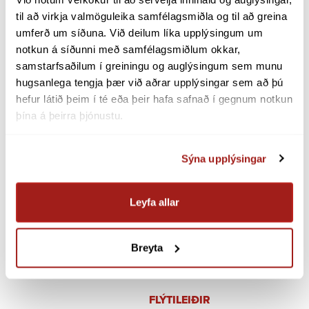
til að virkja valmöguleika samfélagsmiðla og til að greina 
umferð um síðuna. Við deilum líka upplýsingum um 
notkun á síðunni með samfélagsmiðlum okkar, 
Regl­un­ar­mark­aður
samstarfsaðilum í greiningu og auglýsingum sem munu 
hugsanlega tengja þær við aðrar upplýsingar sem að þú 
hefur látið þeim í té eða þeir hafa safnað í gegnum notkun 
Raforku­fram­leiðslan fer viðstöðu­laust út á flutn­
þína á þeirra þjónustu.
ings­kerfið til notk­unar um allt land.
Landsnet rekur svokall­aðan regl­un­ar­afls­markað
Sýna upplýsingar
fyrir afl sem fyrir­tækið útvegar til að jafna frávik
milli áætl­aðrar aflnotk­unar og raun­veru­legrar
Leyfa allar
aflnotk­unar í raforku­kerf­inu.
Breyta
FLÝTI­LEIÐIR