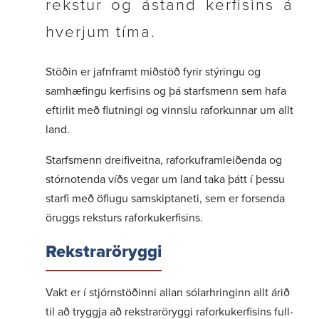
rekstur og ástand kerf­isins á
Siðareglur Landsnets
hverjum tíma.
Stefnan okkar
Mannauður
Stöðin er jafn­framt miðstöð fyrir stýr­ingu og
samhæf­ingu kerf­isins og þá starfs­menn sem hafa
Eftirsóknarverður vinnustaður
eftirlit með flutn­ingi og vinnslu raforkunnar um allt
Laus störf
land.
Starfsfólkið okkar
Starfs­menn dreifi­veitna, raforku­fram­leið­enda og
Jafnréttisáætlun Landsnets 2026-2029
stór­not­enda víðs vegar um land taka þátt í þessu
Útgáfa og samskipti
starfi með öflugu samskipta­neti, sem er forsenda
öruggs reksturs raforku­kerf­is­ins.
Persónuverndarreglur
Fjölmiðlatorg – Upplýsingar, merki og ljósmyndir
Rekstr­arör­yggi
Fréttir
Landsnetshlaðvarpið: Hjá okkur er framtíðin ljós
Vakt er í stjórn­stöð­inni allan sólar­hringinn allt árið
Myndbönd
til að tryggja að rekstr­arör­yggi raforku­kerf­isins full­