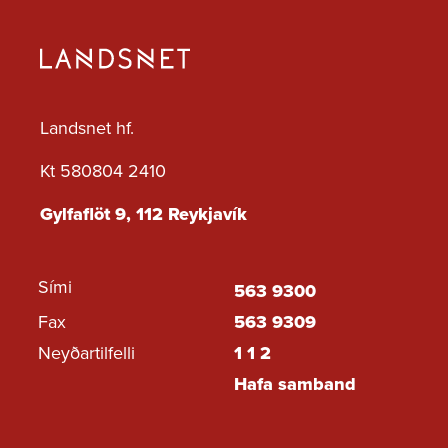
Jöfnunarorkuverð
Landsnet hf.
Kt 580804 2410
Gylfaflöt 9, 112 Reykjavík
Sími
563 9300
Fax
563 9309
Neyðartilfelli
1 1 2
Hafa samband