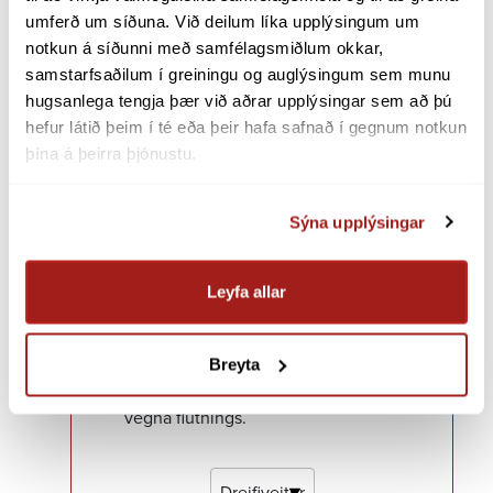
umferð um síðuna. Við deilum líka upplýsingum um 
Útgefnar gjaldskrár
notkun á síðunni með samfélagsmiðlum okkar, 
samstarfsaðilum í greiningu og auglýsingum sem munu 
hugsanlega tengja þær við aðrar upplýsingar sem að þú 
hefur látið þeim í té eða þeir hafa safnað í gegnum notkun 
þína á þeirra þjónustu.
Reikni­vélar
Sýna upplýsingar
Þessi reiknivél sýnir áætl­aðan
kostnað vegna raforku­flutn­ings á
Leyfa allar
forgangs­orku. Í gjald­skrá Landsnets
er að finna nánari útfærslu og
ákvæði um útreikn­inga sem geta
Breyta
haft áhrif á endan­legan kostnað
vegna flutn­ings.
Dreifiveitur