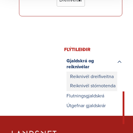
FLÝTI­LEIÐIR
Gjaldskrá og
reiknivélar
Reiknivél dreifiveitna
Reiknivél stórnotenda
Flutningsgjaldskrá
Útgefnar gjaldskrár