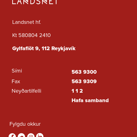
Landsnet hf.
Kt 580804 2410
Gylfaflöt 9, 112 Reykjavík
Sími
563 9300
Fax
563 9309
Neyðartilfelli
1 1 2
Hafa samband
Fylgdu okkur
Fylgdu okkur á Facebook
sound-cloud
Fylgdu okkur á Instagram
Fylgdu okkur á Linkedin