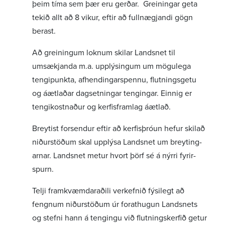
þeim tíma sem þær eru gerðar. Grein­ingar geta
tekið allt að 8 vikur, eftir að full­nægj­andi gögn
berast.
Að grein­ingum loknum skilar Landsnet til
umsækj­anda m.a. upplýs­ingum um mögu­lega
tengipunkta, afhend­ing­ar­spennu, flutn­ings­getu
og áætl­aðar dagsetn­ingar teng­ingar. Einnig er
tengi­kostn­aður og kerf­is­framlag áætlað.
Breytist forsendur eftir að kerf­is­þróun hefur skilað
niður­stöðum skal upplýsa Landsnet um breyt­ing­
arnar. Landsnet metur hvort þörf sé á nýrri fyrir­
spurn.
Telji fram­kvæmdaraðili verk­efnið fýsi­legt að
fengnum niður­stöðum úr forat­hugun Landsnets
og stefni hann á teng­ingu við flutn­ings­kerfið getur