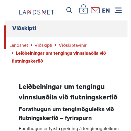
Leitar icon
Þjónustuvefur Landsnets
Hafa samband
EN
Viðskipti
Landsnet
Viðskipti
Viðskiptavinir
Leiðbeiningar um tengingu vinnsluaðila við
flutningskerfið
Leiðbeiningar um tengingu
vinnsluaðila við flutningskerfið
Forat­hugun um tengi­mögu­leika við
flutn­ings­kerfið – fyrir­spurn
Forat­hugun er fyrsta greining á tengi­mögu­leikum