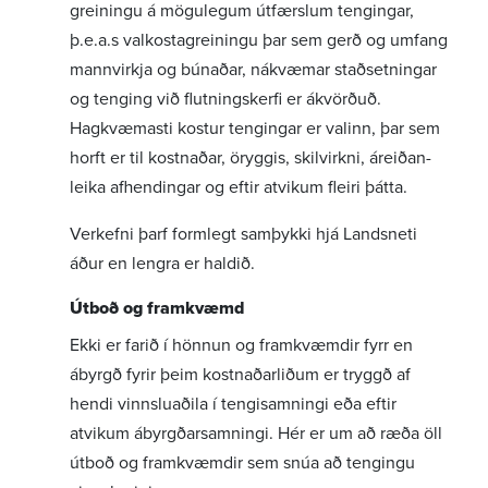
grein­ingu á mögu­legum útfærslum teng­ingar,
þ.e.a.s valkosta­grein­ingu þar sem gerð og umfang
mann­virkja og búnaðar, nákvæmar stað­setn­ingar
og tenging við flutn­ings­kerfi er ákvörðuð.
Hagkvæm­asti kostur teng­ingar er valinn, þar sem
horft er til kostn­aðar, öryggis, skil­virkni, áreið­an­
leika afhend­ingar og eftir atvikum fleiri þátta.
Verk­efni þarf form­legt samþykki hjá Landsneti
áður en lengra er haldið.
Útboð og fram­kvæmd
Ekki er farið í hönnun og fram­kvæmdir fyrr en
ábyrgð fyrir þeim kostn­að­ar­liðum er tryggð af
hendi vinnslu­aðila í tengi­samn­ingi eða eftir
atvikum ábyrgð­ar­samn­ingi. Hér er um að ræða öll
útboð og fram­kvæmdir sem snúa að teng­ingu