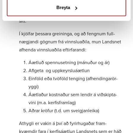
vinnslu­aðili Landsneti líkanið af vinnslu­ein­ing­
Breyta
unum svo Landsnet geti sett það inn í kerf­is­líkan
sitt.
Í kjölfar þessara grein­inga, og að fengnum full­
nægj­andi gögnum frá vinnslu­að­ila, mun Landsnet
afhenda vinnslu­aðila eftir­far­andi:
Áætluð spennu­setning (mán­uður og ár)
Aflgeta og uppkeyrslu­áætlun
Einföld eða tvöföld tenging (afhend­ingarör­
yggi)
Áætl­aður kostn­aður sem lendir á viðskipta­
vini (m.a. kerf­is­fram­lag)
Aðrar kröfur (t.d. um sveigj­an­leika)
Athygli er vakin á því að fyrir­hug­aðar fram­
kvæmdir fara í kerf­isáætlun Landsnets sem er háð