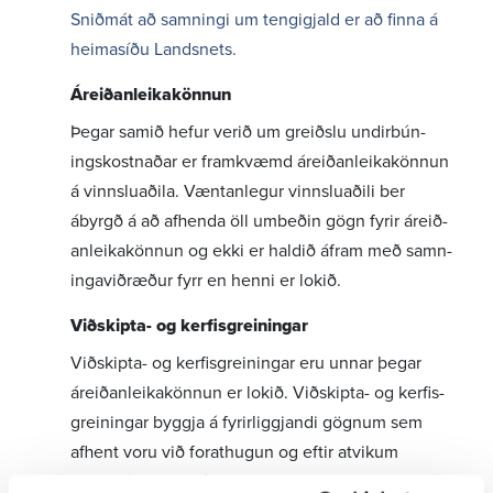
Sniðmát að samn­ingi um tengigjald er að finna á
heima­síðu Landsnets.
Áreið­an­leika­könnun
Þegar samið hefur verið um greiðslu undir­bún­
ings­kostn­aðar er fram­kvæmd áreið­an­leika­könnun
á vinnslu­að­ila. Vænt­an­legur vinnslu­aðili ber
ábyrgð á að afhenda öll umbeðin gögn fyrir áreið­
an­leika­könnun og ekki er haldið áfram með samn­
inga­við­ræður fyrr en henni er lokið.
Viðskipta- og kerf­is­grein­ingar
Viðskipta- og kerf­is­grein­ingar eru unnar þegar
áreið­an­leika­könnun er lokið. Viðskipta- og kerf­is­
grein­ingar byggja á fyrir­liggj­andi gögnum sem
afhent voru við forat­hugun og eftir atvikum
uppfærðum upplýs­ingum. Umsækj­andi ber