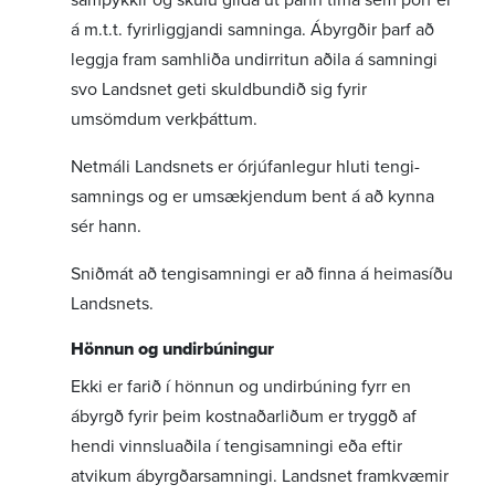
á m.t.t. fyrir­liggj­andi samn­inga. Ábyrgðir þarf að
leggja fram samhliða undir­ritun aðila á samn­ingi
svo Landsnet geti skuld­bundið sig fyrir
umsömdum verk­þáttum.
Netmáli Landsnets er órjúf­an­legur hluti tengi­
samn­ings og er umsækj­endum bent á að kynna
sér hann.
Sniðmát að tengi­samn­ingi er að finna á heima­síðu
Landsnets.
Hönnun og undir­bún­ingur
Ekki er farið í hönnun og undir­búning fyrr en
ábyrgð fyrir þeim kostn­að­ar­liðum er tryggð af
hendi vinnslu­aðila í tengi­samn­ingi eða eftir
atvikum ábyrgð­ar­samn­ingi. Landsnet fram­kvæmir