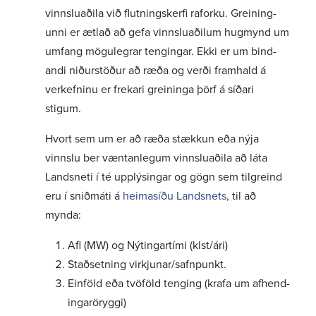
vinnslu­aðila við flutn­ings­kerfi raforku. Grein­ing­
unni er ætlað að gefa vinnslu­að­ilum hugmynd um
umfang mögu­legrar teng­ingar. Ekki er um bind­
andi niður­stöður að ræða og verði fram­hald á
verk­efninu er frekari grein­inga þörf á síðari
stigum.
Hvort sem um er að ræða stækkun eða nýja
vinnslu ber vænt­an­legum vinnslu­aðila að láta
Landsneti í té upplýs­ingar og gögn sem tilgreind
eru í snið­máti á
heima­síðu Landsnets
, til að
mynda:
Afl (MW) og Nýting­ar­tími (klst/ári)
Stað­setning virkj­un­ar­/safn­punkt.
Einföld eða tvöföld tenging (krafa um afhend­
ingarör­yggi)