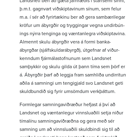
Landsneti beri að gæta jafn­ræðis í starf­semi sinni,
þ.m.t. gagn­vart viðskipta­vinum sínum, sem felur
m.a. í sér að fyrir­tækinu ber að gera sambæri­legar
kröfur um ábyrgðir og trygg­ingar vegna undir­bún­
ings nýrra teng­inga og vænt­an­legra viðskipta­vina.
Almennt skulu ábyrgðir vera á formi banka­
ábyrgðar (sjálf­skuld­arábyrgð), útgefnar af viður­
kenndum fjár­mála­stofn­unum sem Landsnet
samþykkir og skulu gilda út þann tíma sem þörf er
á. Ábyrgðir þarf að leggja fram samhliða undir­ritun
aðila á samn­ingi um tengigjald svo Landsnet geti
skuld­bundið sig fyrir umsömdum verk­þáttum.
Form­legar samn­inga­við­ræður hefjast á því að
Landsnet og vænt­an­legur vinnslu­aðili setja niður
tíma­línu samn­inga­við­ræðna og gera með sér
samning um að vinnslu­aðili skuld­bindi sig til að