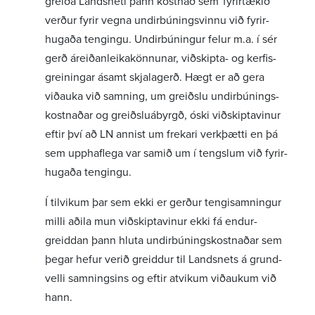
greiða Landsneti þann kostnað sem fyrir­tækið
verður fyrir vegna undir­bún­ings­vinnu við fyrir­
hugaða teng­ingu. Undir­bún­ingur felur m.a. í sér
gerð áreið­an­leika­könn­unar, viðskipta- og kerf­is­
grein­ingar ásamt skjala­gerð. Hægt er að gera
viðauka við samn­ing, um greiðslu undir­bún­ings­
kostn­aðar og greiðslu­ábyrgð, óski viðskipta­vinur
eftir því að LN annist um frekari verk­þætti en þá
sem upphaf­lega var samið um í tengslum við fyrir­
hugaða teng­ingu.
Í tilvikum þar sem ekki er gerður tengi­samn­ingur
milli aðila mun viðskipta­vinur ekki fá endur­
greiddan þann hluta undir­bún­ings­kostn­aðar sem
þegar hefur verið greiddur til Landsnets á grund­
velli samn­ingsins og eftir atvikum viðaukum við
hann.