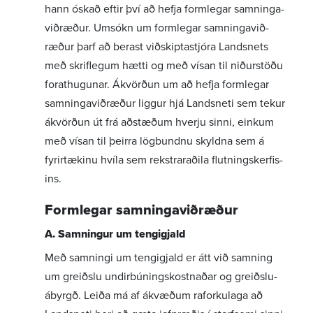
hann óskað eftir því að hefja form­legar samn­inga­
við­ræður. Umsókn um form­legar samn­inga­við­
ræður þarf að berast viðskipta­stjóra Landsnets
með skrif­legum hætti og með vísan til niður­stöðu
forat­hug­unar. Ákvörðun um að hefja form­legar
samn­inga­við­ræður liggur hjá Landsneti sem tekur
ákvörðun út frá aðstæðum hverju sinni, einkum
með vísan til þeirra lögbundnu skyldna sem á
fyrir­tækinu hvíla sem rekstr­ar­aðila flutn­ings­kerf­is­
ins.
Form­legar samn­inga­við­ræður
A. Samn­ingur um tengigjald
Með samn­ingi um tengigjald er átt við samning
um greiðslu undir­bún­ings­kostn­aðar og greiðslu­
ábyrgð. Leiða má af ákvæðum raforku­laga að