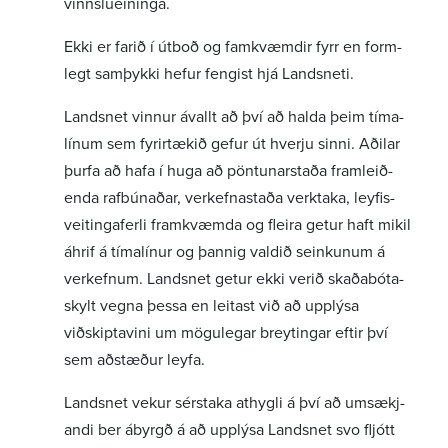
vinnslu­ein­inga.
Ekki er farið í útboð og famkvæmdir fyrr en form­
legt samþykki hefur fengist hjá Landsneti.
Landsnet vinnur ávallt að því að halda þeim tíma­
línum sem fyrir­tækið gefur út hverju sinni. Aðilar
þurfa að hafa í huga að pönt­un­ar­staða fram­leið­
enda rafbún­aðar, verk­efnastaða verk­taka, leyf­is­
veit­inga­ferli fram­kvæmda og fleira getur haft mikil
áhrif á tíma­línur og þannig valdið seink­unum á
verk­efnum. Landsnet getur ekki verið skaða­bóta­
skylt vegna þessa en leitast við að upplýsa
viðskipta­vini um mögu­legar breyt­ingar eftir því
sem aðstæður leyfa.
Landsnet vekur sérstaka athygli á því að umsækj­
andi ber ábyrgð á að upplýsa Landsnet svo fljótt