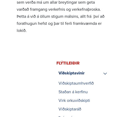
sem verða má um allar breyt­ingar sem geta
varðað fram­gang verk­efnis og verk­efna­þroska.
Þetta á við á öllum stigum máls­ins, allt frá því að
forat­hugun hefst og þar til ferli fram­kvæmda er
lokið.
FLÝTI­LEIÐIR
Viðskiptavinir
Leiðbeiningar um
Viðskiptaumhverfið
tengingu vinnsluaðila
Staðan á kerfinu
við flutningskerfið
Reiknivél
Virk orkuviðskipti
kerfisframlag
stórnotenda
Viðskiptaráð
Reiknivél