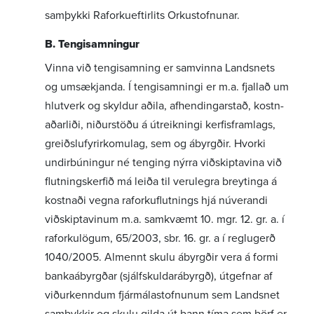
samþykki Raforku­eft­ir­lits Orku­stofn­unar.
B. Tengi­samn­ingur
Vinna við tengi­samning er samvinna Landsnets
og umsækj­anda. Í tengi­samn­ingi er m.a. fjallað um
hlut­verk og skyldur aðila, afhend­ing­ar­stað, kostn­
að­ar­liði, niður­stöðu á útreikn­ingi kerf­is­fram­lags,
greiðslu­fyr­ir­komu­lag, sem og ábyrgðir. Hvorki
undir­bún­ingur né tenging nýrra viðskipta­vina við
flutn­ings­kerfið má leiða til veru­legra breyt­inga á
kostnaði vegna raforku­flutn­ings hjá núver­andi
viðskipta­vinum m.a. samkvæmt 10. mgr. 12. gr. a. í
raforku­lögum, 65/2003, sbr. 16. gr. a í reglu­gerð
1040/2005. Almennt skulu ábyrgðir vera á formi
banka­ábyrgðar (sjálf­skuld­arábyrgð), útgefnar af
viður­kenndum fjár­mála­stofn­unum sem Landsnet
samþykkir og skulu gilda út þann tíma sem þörf er