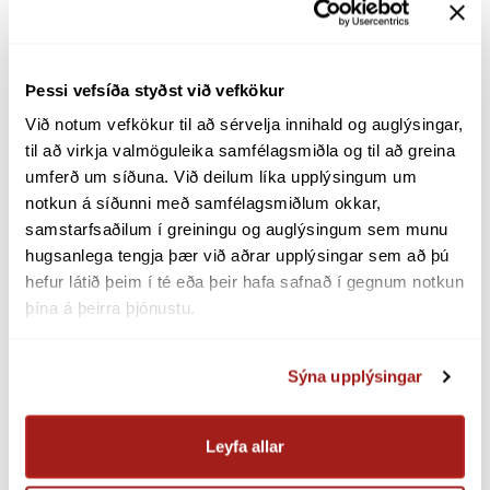
ábyrgð á að skila inn umbeðnum upplýs­ingum um
fyrir­hugað verk­efni ásamt því að upplýsa um
breyt­ingar sem kunna að verða.
Þessi vefsíða styðst við vefkökur
Umsækj­andi þarf að sýna fram á að verk­efnið
Við notum vefkökur til að sérvelja innihald og auglýsingar, 
til að virkja valmöguleika samfélagsmiðla og til að greina 
uppfylli tækni­legar kröfur sem gerðar eru til
umferð um síðuna. Við deilum líka upplýsingum um 
vinnslu­aðila og er að finna í skil­mála D1. Í því felst
notkun á síðunni með samfélagsmiðlum okkar, 
m.a. að vinnslu­aðila ber að gera tækni­lega grein­
samstarfsaðilum í greiningu og auglýsingum sem munu 
ingu (her­manir) á eigin­leikum virkj­unar og sýna
hugsanlega tengja þær við aðrar upplýsingar sem að þú 
fram á að hún uppfylli kröfur í skil­mála D1. Áður en
hefur látið þeim í té eða þeir hafa safnað í gegnum notkun 
þessi greining fer fram skal vinnslu­aðili leggja
þína á þeirra þjónustu.
hermilíkanið af virkj­un­inni fyrir Landsnet til
samþykktar. Landsnet veitir síðan nauð­syn­legar
Sýna upplýsingar
upplýs­ingar svo hægt sé að ljúka við grein­ingu,
t.d. upplýs­ingar um skamm­hlaup­safl og jafn­gild­
isim­pedans í tengipunkti virkj­unar við flutn­ings­
Leyfa allar
kerfið. Að þessum grein­ingum loknum afhendir