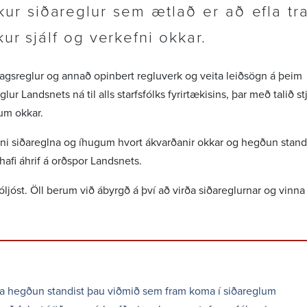
kur siða­reglur sem ætlað er að efla tr
kur sjálf og verk­efni okkar.
klags­reglur og annað opin­bert reglu­verk og veita leið­sögn á þeim
ur Landsnets ná til alls starfs­fólks fyrir­tæk­is­ins, þar með talið st
fum okkar.
ni siða­reglna og íhugum hvort ákvarð­anir okkar og hegðun stand
afi áhrif á orðspor Landsnets.
r óljóst. Öll berum við ábyrgð á því að virða siða­regl­urnar og vinna
ða hegðun standist þau viðmið sem fram koma í siða­reglum