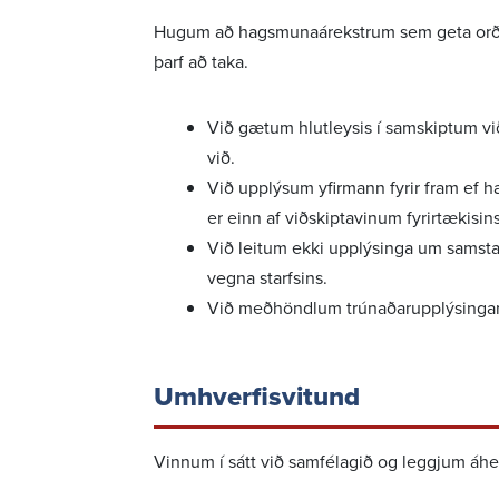
Hugum að hags­muna­árekstrum sem geta orð
þarf að taka.
Við gætum hlut­leysis í samskiptum við 
við.
Við upplýsum yfir­mann fyrir fram ef hæt
er einn af viðskipta­vinum fyrir­tæk­is­in
Við leitum ekki upplýs­inga um samstar
vegna starfs­ins.
Við meðhöndlum trún­að­ar­upp­lýs­ingar
Umhverfis­vitund
Vinnum í sátt við samfé­lagið og leggjum áhe