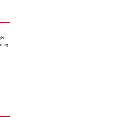
lýs­
gu og