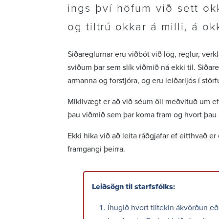
ings því höfum við sett ok
og tiltrú okkar á milli, á ok
Siða­regl­urnar eru viðbót við lög, reglur, ver
sviðum þar sem slík viðmið ná ekki til. Siða­regl
ar­manna og forstjóra, og eru leið­ar­ljós í stör
Mikil­vægt er að við séum öll meðvituð um ef
þau viðmið sem þar koma fram og hvort þau h
Ekki hika við að leita ráðgjafar ef eitt­hvað e
fram­gangi þeirra.
Leið­sögn til starfs­fólks:
Íhugið hvort tiltekin ákvörðun e