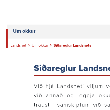
Um okkur
Landsnet
Um okkur
Siðareglur Landsnets
Siða­reglur Landsn
Við hjá Landsneti viljum ve
við annað og leggja okka
traust í samskiptum við sa