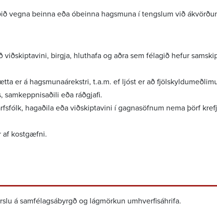
ið vegna beinna eða óbeinna hags­muna í tengslum við ákvörðu
viðskipta­vini, birgja, hlut­hafa og aðra sem félagið hefur samskip
ta er á hags­muna­árekstri, t.a.m. ef ljóst er að fjöl­skyldu­með­lim
s, samkeppn­is­aðili eða ráðgjafi.
fs­fólk, hagaðila eða viðskipta­vini í gagna­söfnum nema þörf krefj
 af kost­gæfni.
rslu á samfé­lags­ábyrgð og lágmörkun umhverf­isáhrifa.