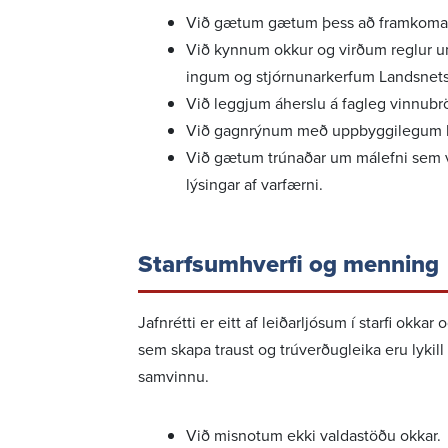
Við gætum gætum þess að fram­koma og
Við kynnum okkur og virðum reglur um
ingum og stjórn­un­ar­kerfum Landsnets
Við leggjum áherslu á fagleg vinnu­br
Við gagn­rýnum með uppbyggi­legum hæ
Við gætum trún­aðar um málefni sem v
lýs­ingar af varfærni.
Starfs­um­hverfi og menning
Jafn­rétti er eitt af leið­ar­ljósum í starfi okk
sem skapa traust og trúverð­ug­leika eru lykill 
samvinnu.
Við misnotum ekki valda­stöðu okkar.