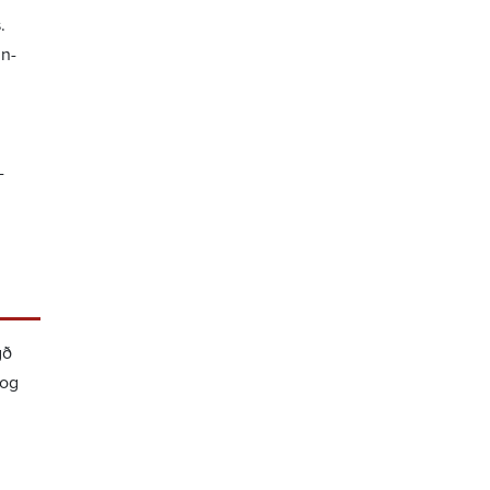
.
in­
­
gð
 og