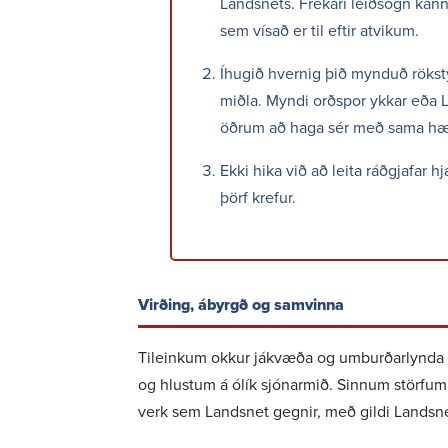
Landsnets. Frekari leið­sögn kan
sem vísað er til eftir atvikum.
Íhugið hvernig þið mynduð rökstyð
miðla. Myndi orðspor ykkar eða L
öðrum að haga sér með sama hæ
Ekki hika við að leita ráðgjafar hj
þörf krefur.
Virð­ing, ábyrgð og samvinna
Tileinkum okkur jákvæða og umburð­ar­lynda 
og hlustum á ólík sjón­ar­mið. Sinnum störfum
verk sem Landsnet gegnir, með gildi Landsnets 