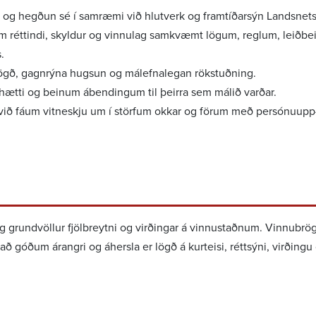
 hegðun sé í samræmi við hlut­verk og fram­tíð­arsýn Landsnets
 rétt­indi, skyldur og vinnulag samkvæmt lögum, reglum, leið­be
.
ögð, gagn­rýna hugsun og málefna­legan rökstuðn­ing.
tti og beinum ábend­ingum til þeirra sem málið varðar.
ið fáum vitn­eskju um í störfum okkar og förum með persónu­upp
ar og grund­völlur fjöl­breytni og virð­ingar á vinnu­staðnum. Vinnu­brö
að góðum árangri og áhersla er lögð á kurt­eisi, rétt­sýni, virð­ingu