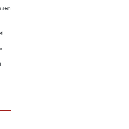
n sem
ti
ur
i