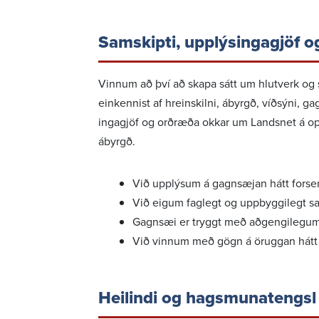
Samskipti, upplýs­inga­gjöf 
Vinnum að því að skapa sátt um hlut­verk og 
einkennist af hrein­skilni, ábyrgð, víðsýni, g
inga­gjöf og orðræða okkar um Landsnet á opi
ábyrgð.
Við upplýsum á gagn­sæjan hátt forsendu
Við eigum faglegt og uppbyggi­legt samsta
Gagnsæi er tryggt með aðgengi­legum up
Við vinnum með gögn á öruggan hátt o
Heil­indi og hags­muna­tengsl