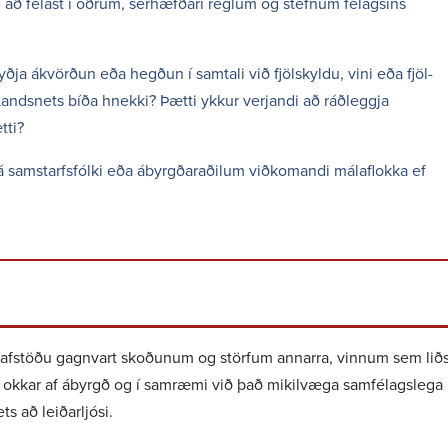
n að felast í öðrum, sérhæfðari reglum og stefnum félagsins
ja ákvörðun eða hegðun í samtali við fjöl­skyldu, vini eða fjöl­
andsnets bíða hnekki? Þætti ykkur verj­andi að ráðleggja
tti?
á samstarfs­fólki eða ábyrgð­ar­að­ilum viðkom­andi mála­flokka ef
afstöðu gagn­vart skoð­unum og störfum annarra, vinnum sem liðs
 okkar af ábyrgð og í samræmi við það mikil­væga samfé­lags­lega 
að leið­ar­ljósi.