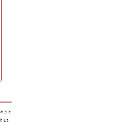
­heild
hlut­