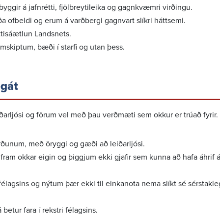
ir á jafn­rétti, fjöl­breyti­leika og gagn­kvæmri virð­ingu.
ða ofbeldi og erum á varð­bergi gagn­vart slíkri hátt­semi.
étt­isáætlun Landsnets.
skiptum, bæði í starfi og utan þess.
ðgát
ar­ljósi og förum vel með þau verð­mæti sem okkur er trúað fyrir.
­unum, með öryggi og gæði að leið­ar­ljósi.
fram okkar eigin og þiggjum ekki gjafir sem kunna að hafa áhrif 
félagsins og nýtum þær ekki til einka­nota nema slíkt sé sérstak­l
etur fara í rekstri félags­ins.