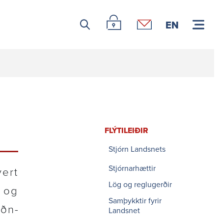
Leitar icon
Þjónustuvefur Landsnets
Hafa samband
EN
FLÝTI­LEIÐIR
Stjórn Landsnets
Stjórnarhættir
vert
Lög og reglugerðir
 og
Samþykktir fyrir
uðn­
Landsnet