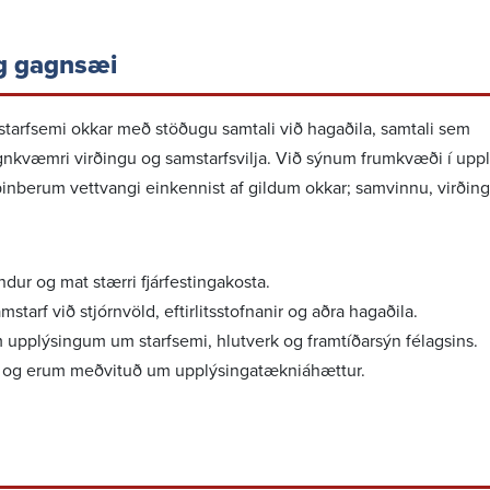
og gagnsæi
starf­semi okkar með stöðugu samtali við hagað­ila, samtali sem
agn­kvæmri virð­ingu og samstarfs­vilja. Við sýnum frum­kvæði í upp
n­berum vett­vangi einkennist af gildum okkar; samvinnu, virð­in
r og mat stærri fjár­fest­inga­kosta.
rf við stjórn­völd, eftir­lits­stofn­anir og aðra hagað­ila.
plýs­ingum um starf­semi, hlut­verk og fram­tíð­arsýn félags­ins.
g erum meðvituð um upplýs­inga­tækni­á­hættur.