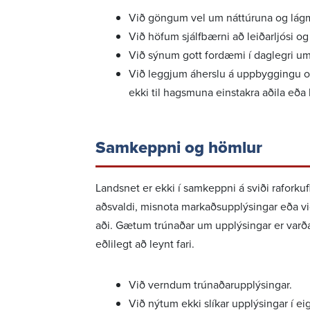
Við göngum vel um nátt­úruna og lágm
Við höfum sjálf­bærni að leið­ar­ljósi o
Við sýnum gott fordæmi í daglegri u
Við leggjum áherslu á uppbygg­ingu og r
ekki til hags­muna einstakra aðila eða
Samkeppni og hömlur
Landsnet er ekki í samkeppni á sviði raforku­f
aðsvaldi, misnota mark­aðs­upp­lýs­ingar eð
aði. Gætum trún­aðar um upplýs­ingar er varða
eðli­legt að leynt fari.
Við verndum trún­að­ar­upp­lýs­ingar.
Við nýtum ekki slíkar upplýs­ingar í e