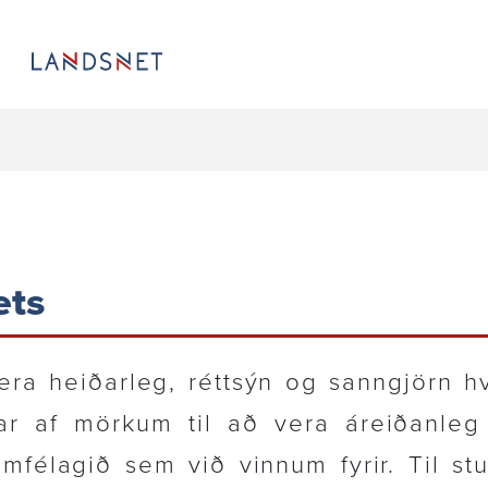
ets
ra heið­ar­leg, réttsýn og sann­gjörn h
r af mörkum til að vera áreið­anleg
mfé­lagið sem við vinnum fyrir. Til st