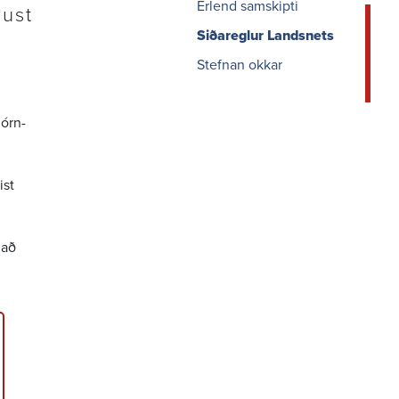
Erlend samskipti
aust
Siðareglur Landsnets
Stefnan okkar
jórn­
ist
 að