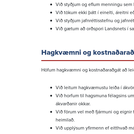
Við styðjum og eflum menn­ingu sem bygg
Við tökum ekki þátt í einelti, áreitni e
Við styðjum jafn­rétt­is­stefnu og jafn­r
Við gætum að orðspori Landsnets í sam
Hagkvæmni og kostn­að­ar­a
Höfum hagkvæmni og kostn­að­ar­aðgát að leið­
Við leitum hagkvæm­ustu leiða í ákvörð
Við horfum til hags­muna félagsins um
ákvarð­anir okkar.
Við förum vel með fjár­muni og eignir 
heim­ilað.
Við upplýsum yfir­menn ef eitt­hvað má b