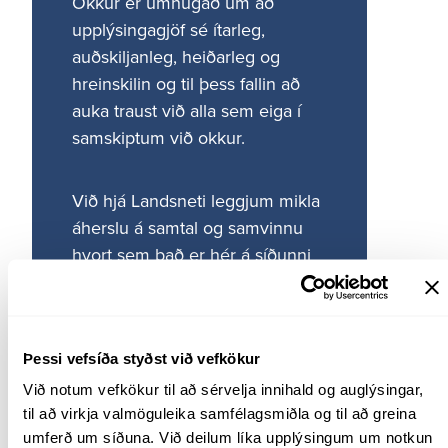
Okkur er umhugað um að
Útgáfa og samskipti
upplýs­inga­gjöf sé ítar­leg,
auðskilj­an­leg, heið­arleg og
Persónuverndarreglur
hrein­skilin og til þess fallin að
Fjölmiðlatorg – Upplýsingar, merki og ljósmyndir
auka traust við alla sem eiga í
Fréttir
samskiptum við okkur.
Landsnetshlaðvarpið: Hjá okkur er framtíðin ljós
Myndbönd
Við hjá Landsneti leggjum mikla
Styrkir og auglýsingar
áherslu á samtal og samvinnu
Hugtakasafn
hvort sem það er hér á síðunni
Kynningarrit og skýrslur
eða á samfé­lags­miðlum þar sem
Samstarf Landsnets og menntastofnanna
við hvetjum þig til að taka
Hagsmunaráð
umræðuna með okkur.
Þessi vefsíða styðst við vefkökur
Um Hagsmunaráðið
Við notum vefkökur til að sérvelja innihald og auglýsingar, 
Fundargögn
til að virkja valmöguleika samfélagsmiðla og til að greina 
Tilkynning um meint misferli
umferð um síðuna. Við deilum líka upplýsingum um notkun 