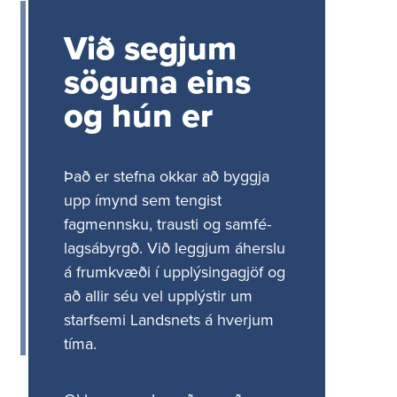
Um okkur
Við segjum
söguna eins
Stjórn Landsnets
Stjórnarhættir og eignarhald
og hún er
Lög og reglugerðir
Samþykktir fyrir Landsnet
Erlend samskipti
Það er stefna okkar að byggja
upp ímynd sem tengist
Siðareglur Landsnets
fagmennsku, trausti og samfé­
Stefnan okkar
lags­ábyrgð. Við leggjum áherslu
Mannauður
á frum­kvæði í upplýs­inga­gjöf og
að allir séu vel upplýstir um
Eftirsóknarverður vinnustaður
starf­semi Landsnets á hverjum
Laus störf
tíma.
Starfsfólkið okkar
Jafnréttisáætlun Landsnets 2026-2029