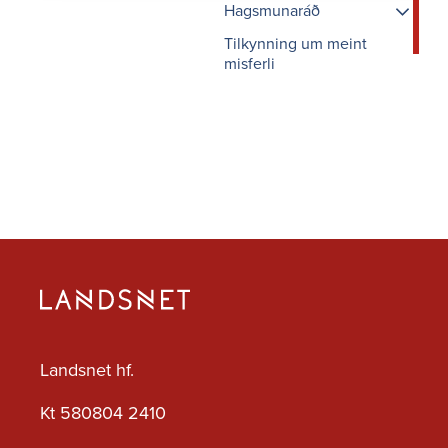
Hagsmunaráð
Tilkynning um meint
Fundargögn
misferli
Um Hagsmunaráðið
Landsnet hf.
Kt 580804 2410