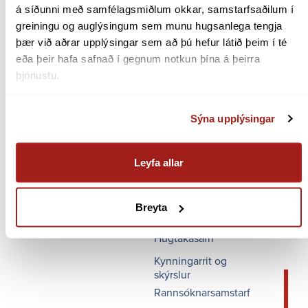
á síðunni með samfélagsmiðlum okkar, samstarfsaðilum í 
greiningu og auglýsingum sem munu hugsanlega tengja 
þær við aðrar upplýsingar sem að þú hefur látið þeim í té 
eða þeir hafa safnað í gegnum notkun þína á þeirra 
FLÝTI­LEIÐIR
þjónustu.
Persónuverndarreglur
Sýna upplýsingar
Fjölmiðlatorg
Fréttir
Leyfa allar
Hlaðvarp
Myndbönd
Breyta
Styrkir og auglýsingar
Hugtakasafn
Kynningarrit og
skýrslur
Rannsóknarsamstarf