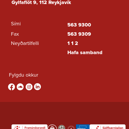
Gylfaflöt 9, 112 Reykjavík
Sími
563 9300
Fax
563 9309
Neyðartilfelli
1 1 2
Hafa samband
Fylgdu okkur
Fylgdu okkur á Facebook
sound-cloud
Fylgdu okkur á Instagram
Fylgdu okkur á Linkedin