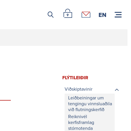
Leitar icon
Þjónustuvefur Landsnets
Hafa samband
EN
FLÝTI­LEIÐIR
Viðskiptavinir
Leiðbeiningar um
tengingu vinnsluaðila
við flutningskerfið
Reiknivél
kerfisframlag
stórnotenda