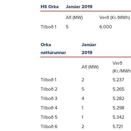
HS Orka
Janúar 2019
Afl (MW)
Verð (Kr./MWh)
Tilboð 1
5
6.000
Orka
Janúar
náttúrunnar
2019
Verð
Afl (MW)
(Kr./MWh
Tilboð 1
2
5.237
Tilboð 2
5
5.265
Tilboð 3
4
5.282
Tilboð 4
1
5.298
Tilboð 5
1
5.342
Tilboð 6
2
5.721