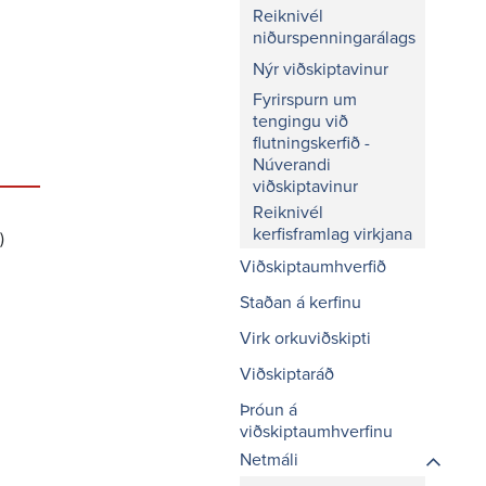
Reiknivél
niðurspenningarálags
Nýr viðskiptavinur
Fyrirspurn um
tengingu við
flutningskerfið -
Núverandi
viðskiptavinur
Reiknivél
kerfisframlag virkjana
)
Viðskiptaumhverfið
Staðan á kerfinu
Virk orkuviðskipti
Viðskiptaráð
Þróun á
viðskiptaumhverfinu
Netmáli