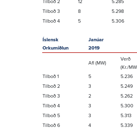
Tilboð 2
12
5.285
Tilboð 3
8
5.298
Tilboð 4
5
5.306
Íslensk
Janúar
Orkumiðlun
2019
Verð
Afl (MW)
(Kr./MW
Tilboð 1
5
5.236
Tilboð 2
3
5.249
Tilboð 3
2
5.262
Tilboð 4
3
5.300
Tilboð 5
3
5.313
Tilboð 6
4
5.339