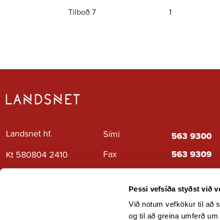
Tilboð 7
1
Landsnet hf.
Sími
563 9300
Fax
563 9309
Kt 580804 2410
Neyðartilfelli
1 1 2
Gylfaflöt 9, 112
Reykjavík
Hafa samb
Þessi vefsíða styðst við 
Við notum vefkökur til að s
og til að greina umferð um