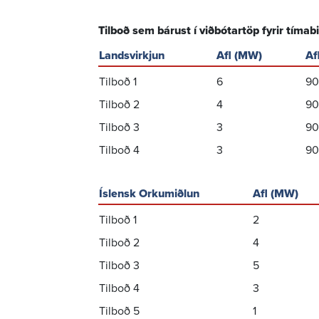
Tilboð sem bárust í viðbótartöp fyrir tímab
Landsvirkjun
Afl (MW)
Af
Tilboð 1
6
90
Tilboð 2
4
90
Tilboð 3
3
90
Tilboð 4
3
90
Íslensk Orkumiðlun
Afl (MW)
Tilboð 1
2
Tilboð 2
4
Tilboð 3
5
Tilboð 4
3
Tilboð 5
1