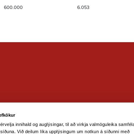
600.000
6.053
and
vefkökur
érvelja innihald og auglýsingar, til að virkja valmöguleika samfél
 síðuna. Við deilum líka upplýsingum um notkun á síðunni með 