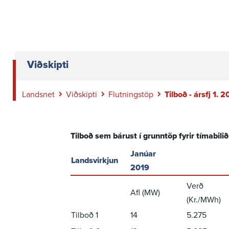
Viðskipti
Landsnet
Viðskipti
Flutningstöp
Tilboð - ársfj 1. 
Tilboð sem bárust í grunntöp fyrir tímabili
Janúar
Landsvirkjun
2019
Verð
Afl (MW)
(Kr./MWh)
Tilboð 1
14
5.275