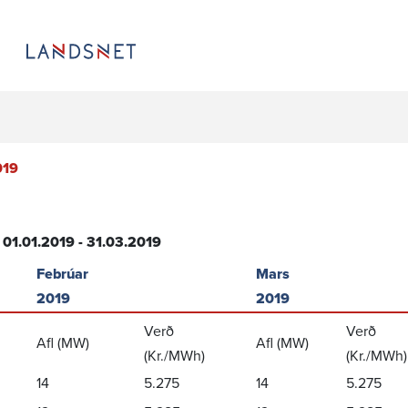
2019
ð 01.01.2019 - 31.03.2019
Febrúar
Mars
2019
2019
Verð
Verð
Afl (MW)
Afl (MW)
(Kr./MWh)
(Kr./MWh)
14
5.275
14
5.275