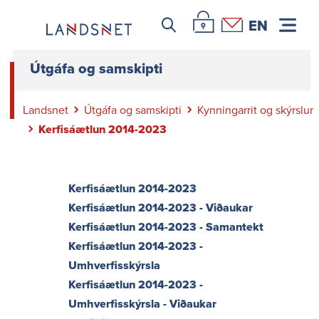
Netmáli
Leitar icon
Þjónustuvefur Landsnets
Hafa samband
EN
Eldri útgáfur netmála
Tæknilegar kröfur
Útgáfa og samskipti
Endurskoðun á netmálum
Gagnabanki Landsnets
Landsnet
Útgáfa og samskipti
Kynningarrit og skýrslur
Upprunaábyrgðir raforku | Landsnet
Kerfisáætlun 2014-2023
Flutningstöp
Tilboð - ársfj 4. 2018
Tilboð - ársfj 3. 2018
Kerfisáætlun 2014-2023
Tilboð - ársfj 2. 2018
Kerfisáætlun 2014-2023 - Viðaukar
Tilboð - ársfj 2. 2019
Kerfisáætlun 2014-2023 - Samantekt
Kerfisáætlun 2014-2023 -
Tilboð - ársfj 1. 2019
Umhverfisskýrsla
Tilboð - ársfj 4. 2019
Kerfisáætlun 2014-2023 -
Tilboð - ársfj 3. 2019
Umhverfisskýrsla - Viðaukar
Tilboð - ársfj 1. 2020