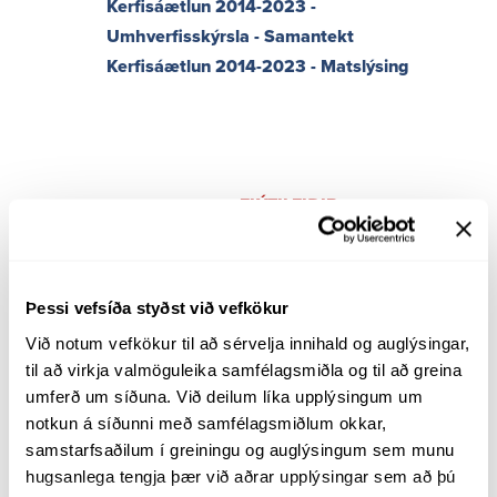
Kerfisáætlun 2014-2023 -
Tilboð - ársfj 2. 2020
Umhverfisskýrsla - Samantekt
Tilboð - ársfj 3. 2020
Kerfisáætlun 2014-2023 - Matslýsing
Tilboð - ársfj 4. 2020
Tilboð - ársfj 1. 2021
Tilboð - ársfj 2. 2021
Tilboð - ársfj 3. 2021
FLÝTI­LEIÐIR
Tilboð - ársfj 4. 2021
Persónuverndarreglur
Tilboð - ársfj 1. 2022
Tilboð - ársfj 2. 2022
Fjölmiðlatorg
Þessi vefsíða styðst við vefkökur
Tilboð - ársfj 3. 2022
Fréttir
Við notum vefkökur til að sérvelja innihald og auglýsingar, 
Tilboð - ársfj 4. 2022
Hlaðvarp
til að virkja valmöguleika samfélagsmiðla og til að greina 
Tilboð - ársfj 1. 2023
umferð um síðuna. Við deilum líka upplýsingum um 
Myndbönd
Tilboð - ársfj 2. 2023
notkun á síðunni með samfélagsmiðlum okkar, 
Styrkir og auglýsingar
samstarfsaðilum í greiningu og auglýsingum sem munu 
Tilboð - Grunntöp ársfj 3. 2023 - ársfj 2. 2024
Hugtakasafn
hugsanlega tengja þær við aðrar upplýsingar sem að þú 
Tilboð - Viðbótartöp ársfj 3. 2023