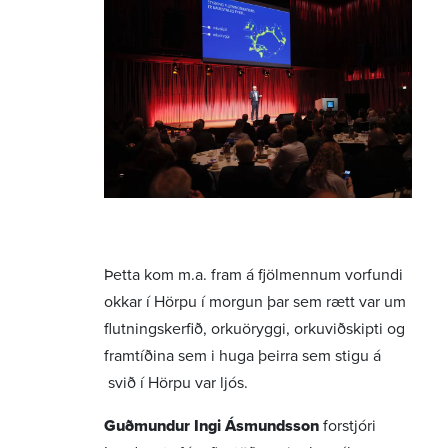
Þetta kom m.a. fram á fjölmennum vorfundi
okkar í Hörpu í morgun þar sem rætt var um
flutningskerfið, orkuöryggi, orkuviðskipti og
framtíðina sem i huga þeirra sem stigu á
svið í Hörpu var ljós.
Guðmundur Ingi Ásmundsson
forstjóri