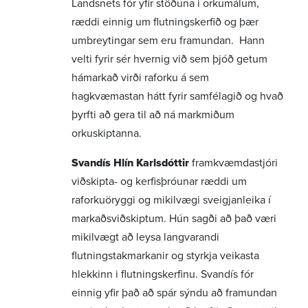
Landsnets fór yfir stöðuna i orkumálum,
ræddi einnig um flutningskerfið og þær
umbreytingar sem eru framundan. Hann
velti fyrir sér hvernig við sem þjóð getum
hámarkað virði raforku á sem
hagkvæmastan hátt fyrir samfélagið og hvað
þyrfti að gera til að ná markmiðum
orkuskiptanna.
Svandís Hlín Karlsdóttir
framkvæmdastjóri
viðskipta- og kerfisþróunar ræddi um
raforkuöryggi og mikilvægi sveigjanleika í
markaðsviðskiptum. Hún sagði að það væri
mikilvægt að leysa langvarandi
flutningstakmarkanir og styrkja veikasta
hlekkinn i flutningskerfinu. Svandís fór
einnig yfir það að spár sýndu að framundan