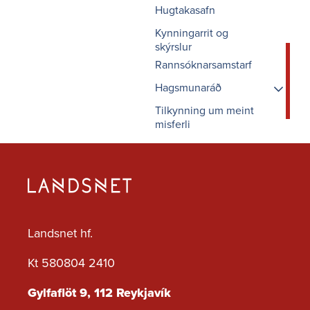
Hugtakasafn
Kynningarrit og
skýrslur
Rannsóknarsamstarf
Hagsmunaráð
Tilkynning um meint
Fundargögn
misferli
Um Hagsmunaráðið
Landsnet hf.
Kt 580804 2410
Gylfaflöt 9, 112 Reykjavík