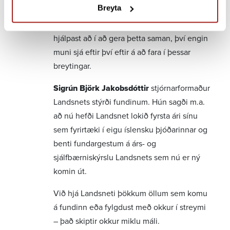
Breyta
gangi í ráðuneytinu og horfði til framtíðar í
orkumálum. Hvatti hann áheyrendur til að
hjálpast að í að gera þetta saman, því engin
muni sjá eftir því eftir á að fara í þessar
breytingar.
Sigrún Björk Jakobsdóttir
stjórnarformaður
Landsnets stýrði fundinum. Hún sagði m.a.
að nú hefði Landsnet lokið fyrsta ári sínu
sem fyrirtæki í eigu íslensku þjóðarinnar og
benti fundargestum á árs- og
sjálfbærniskýrslu Landsnets sem nú er ný
komin út.
Við hjá Landsneti þökkum öllum sem komu
á fundinn eða fylgdust með okkur í streymi
– það skiptir okkur miklu máli.