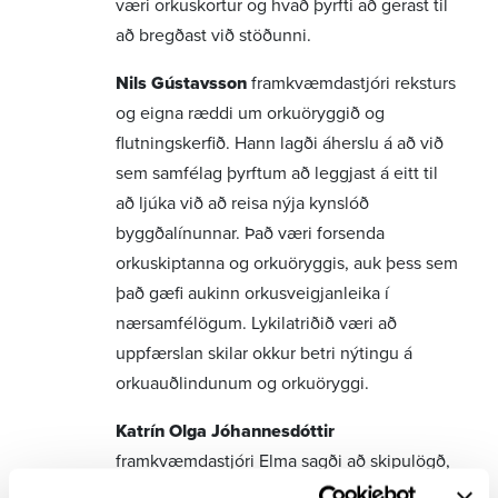
væri orkuskortur og hvað þyrfti að gerast til
að bregðast við stöðunni.
Nils Gústavsson
framkvæmdastjóri reksturs
og eigna ræddi um orkuöryggið og
flutningskerfið. Hann lagði áherslu á að við
sem samfélag þyrftum að leggjast á eitt til
að ljúka við að reisa nýja kynslóð
byggðalínunnar. Það væri forsenda
orkuskiptanna og orkuöryggis, auk þess sem
það gæfi aukinn orkusveigjanleika í
nærsamfélögum. Lykilatriðið væri að
uppfærslan skilar okkur betri nýtingu á
orkuauðlindunum og orkuöryggi.
Katrín Olga Jóhannesdóttir
framkvæmdastjóri Elma sagði að skipulögð,
gagnsæ viðskipti væru nauðsynleg fyrir