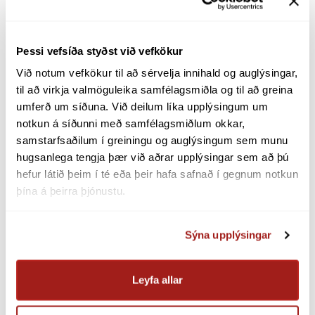
orkuöryggi, orkunýtni og jafnræði aðila í
orkuviðskiptum. Hún benti á að núverandi
Þessi vefsíða styðst við vefkökur
rammaáætlun dugar ekki fyrir eftirspurn
vegna orkuskipta og þá þyrftum við að huga
Við notum vefkökur til að sérvelja innihald og auglýsingar, 
að nýsköpun og nýjum orkugjöfum, eins og
til að virkja valmöguleika samfélagsmiðla og til að greina 
umferð um síðuna. Við deilum líka upplýsingum um 
vindi. Gagnsæi og viðskiptakerfi, sem tekur
notkun á síðunni með samfélagsmiðlum okkar, 
á sveiflukenndri framleiðslu, er forsenda
samstarfsaðilum í greiningu og auglýsingum sem munu 
fyrir því að hægt sé að nýta vindorku.
hugsanlega tengja þær við aðrar upplýsingar sem að þú 
hefur látið þeim í té eða þeir hafa safnað í gegnum notkun 
Guðlaugur Þór Þórðarson
umhverfis-, orku-
þína á þeirra þjónustu.
og loftslagsráðherra ávarpaði fundinn og
talaði um mikilvægi framkvæmda í
flutningskerfinu og setti það í samhengi við
Sýna upplýsingar
vegakerfið. Ræddi hann einnig um
mikilvægi þess að einfalda regluverkið án
Leyfa allar
þess að gefa afslátt af kröfum til að komast í
orkuskiptin. Sagði frá vinnunni sem er í