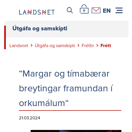
Tilkynning um meint misferli
Leitar icon
Þjónustuvefur Landsnets
Hafa samband
EN
Útgáfa og samskipti
Landsnet
Útgáfa og samskipti
Fréttir
Frétt
“Margar og tímabærar
breytingar framundan í
orkumálum“
21.03.2024