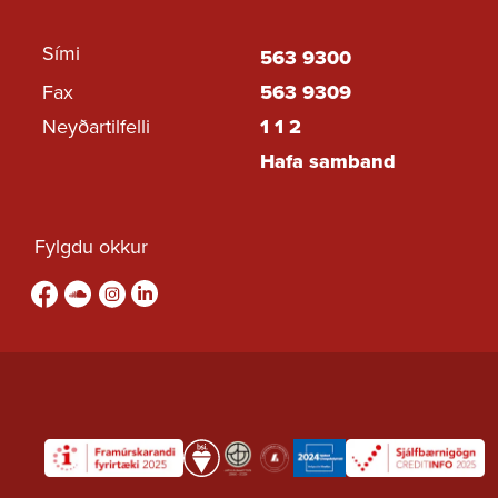
Sími
563 9300
Fax
563 9309
Neyðartilfelli
1 1 2
Hafa samband
Fylgdu okkur
Fylgdu okkur á Facebook
sound-cloud
Fylgdu okkur á Instagram
Fylgdu okkur á Linkedin