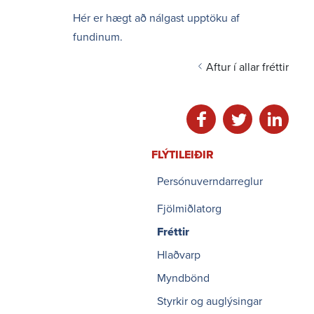
Hér er hægt að nálgast upptöku af
fundinum.
Aftur í allar fréttir
Deila á facebook
Deila á twitter
Deila á li
FLÝTI­LEIÐIR
Persónuverndarreglur
Fjölmiðlatorg
Fréttir
Hlaðvarp
Myndbönd
Styrkir og auglýsingar