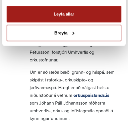
„Orkuspá Íslands er ekki pólitísk yfirlýsing,
hún er verkfæri. Hún er landakort sem gefur
Leyfa allar
okkur innsýn inn í hvað er framundan. Og
eins og allir vita að þá eru góð landakort
Breyta
verkfæri sem gera okkur kleift að ná
áfangastað á öruggan hátt.“ segir Gestur
Pétursson, forstjóri Umhverfis og
orkustofnunar.
Um er að ræða bæði grunn- og háspá, sem
skiptist í raforku-, orkuskipta- og
jarðvarmaspá. Hægt er að nálgast helstu
niðurstöður á vefnum
orkuspaislands.is
,
sem Jóhann Páll Jóhannsson ráðherra
umhverfis-, orku- og loftslagmála opnaði á
kynningarfundinum.