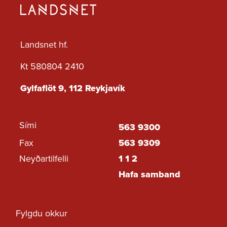
Landsnet hf.
Kt 580804 2410
Gylfaflöt 9, 112 Reykjavík
Sími
563 9300
Fax
563 9309
Neyðartilfelli
1 1 2
Hafa samband
Fylgdu okkur