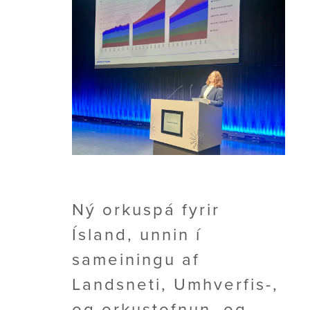
Ný orkuspá fyrir
Ísland, unnin í
sameiningu af
Landsneti, Umhverfis-,
og orkustofnun, og