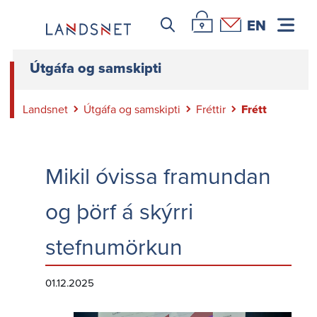
Leitar icon
Þjónustuvefur Landsnets
Hafa samband
EN
Útgáfa og samskipti
Landsnet
Útgáfa og samskipti
Fréttir
Frétt
Mikil óvissa framundan
og þörf á skýrri
stefnumörkun
01.12.2025