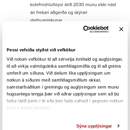
kolefnishlutleysi árið 2030 munu ekki nást
án frekari aðgerða og skýrari
stefnumörkunar.
Orkuspánni sem kynnt var í dag er ætlað að
varpa ljósi á stöðu og þróun orkumála á
Íslandi og skapa um leið umræðu um
Þessi vefsíða styðst við vefkökur
orkumál.
Við notum vefkökur til að sérvelja innihald og auglýsingar, 
til að virkja valmöguleika samfélagsmiðla og til að greina 
„Þessi spá sýnir meiri óvissu en oft áður, en
umferð um síðuna. Við deilum líka upplýsingum um 
um leið ýmis tækifæri til að lágmarka hana
notkun á síðunni með samfélagsmiðlum okkar, 
og mæta þeim markmiðum sem sett hafa
samstarfsaðilum í greiningu og auglýsingum sem munu 
verið um orkuskipti og hagvöxt. Það er ljóst
hugsanlega tengja þær við aðrar upplýsingar sem að þú 
að öflugt flutningskerfi raforku mun leika
hefur látið þeim í té eða þeir hafa safnað í gegnum notkun 
lykilhlutverk í því að ná þessum
þína á þeirra þjónustu.
markmiðum,“ segir Ragna Árnadóttir,
forstjóri Landsnets.
Sýna upplýsingar