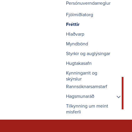
Persónuverndarreglur
Fjölmiðlatorg
Fréttir
Hlaðvarp
Myndbönd
Styrkir og auglýsingar
Hugtakasafn
Kynningarrit og
skýrslur
Rannsóknarsamstarf
Hagsmunaráð
Tilkynning um meint
Fundargögn
misferli
Um Hagsmunaráðið