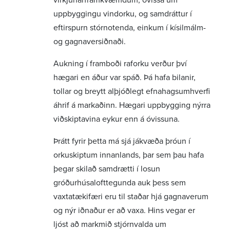
uppbyggingu vindorku, og samdráttur í
eftirspurn stórnotenda, einkum í kísilmálm-
og gagnaversiðnaði.
Aukning í framboði raforku verður því
hægari en áður var spáð. Þá hafa bilanir,
tollar og breytt alþjóðlegt efnahagsumhverfi
áhrif á markaðinn. Hægari uppbygging nýrra
viðskiptavina eykur enn á óvissuna.
Þrátt fyrir þetta má sjá jákvæða þróun í
orkuskiptum innanlands, þar sem þau hafa
þegar skilað samdrætti í losun
gróðurhúsalofttegunda auk þess sem
vaxtatækifæri eru til staðar hjá gagnaverum
og nýr iðnaður er að vaxa. Hins vegar er
ljóst að markmið stjórnvalda um