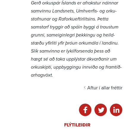
Gerð orku­spár Íslands er afrakstur náinnar
samvinnu Landsnets, Umhverfis- og orku­
stofn­unar og Raforku­eft­ir­lits­ins. Þetta
samstarf tryggir að spáin byggi á traustum
grunni, sameig­in­legri þekk­ingu og heild­
stæðu yfir­liti yfir þróun orku­mála í land­inu.
Slík samvinna er lykil­for­senda þess að
hægt sé að taka upplýstar ákvarð­anir um
orku­skipti, uppbygg­ingu innviða og fram­tíð­
ar­hag­vöxt.
Aftur í allar fréttir
Deila á facebook
Deila á twitter
Deila á li
FLÝTI­LEIÐIR