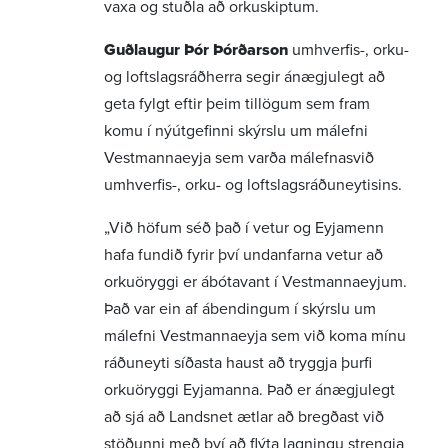
vaxa og stuðla að orkuskiptum.
Guðlaugur Þór Þórðarson
umhverfis-, orku-
og loftslagsráðherra segir ánægjulegt að
geta fylgt eftir þeim tillögum sem fram
komu í nýútgefinni skýrslu um málefni
Vestmannaeyja sem varða málefnasvið
umhverfis-, orku- og loftslagsráðuneytisins.
„Við höfum séð það í vetur og Eyjamenn
hafa fundið fyrir því undanfarna vetur að
orkuöryggi er ábótavant í Vestmannaeyjum.
Það var ein af ábendingum í skýrslu um
málefni Vestmannaeyja sem við koma mínu
ráðuneyti síðasta haust að tryggja þurfi
orkuöryggi Eyjamanna. Það er ánægjulegt
að sjá að Landsnet ætlar að bregðast við
stöðunni með því að flýta lagningu strengja