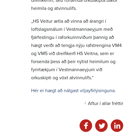
dreifikerfin, séu forsenda orkuskipta bæði
heimila og atvinnulífs.
„HS Veitur ætla að vinna að árangri í
loftslagsmálum í Vestmannaeyjum með
fjárfestingu í raforkuinnviðum þannig að
hægt verði að tengja nýju rafstrengina VM4
og VM5 við dreifikerfi HS Veitna, sem er
forsenda þess að þeir nýtist heimilum og
fyrirtækjum í Vestmannaeyjum við
orkuskipti og vöxt atvinnulífs.“
Hér er hægt að nálgast viljayfirlýsinguna.
Aftur í allar fréttir
Deila á facebook
Deila á twitter
Deila á li