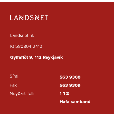
Landsnet hf.
Kt 580804 2410
Gylfaflöt 9, 112 Reykjavík
Sími
563 9300
Fax
563 9309
Neyðartilfelli
1 1 2
Hafa samband