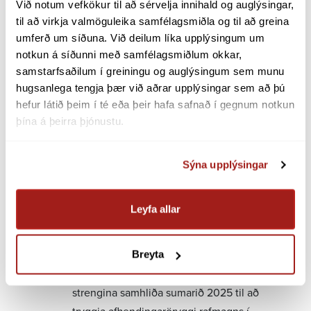
Við notum vefkökur til að sérvelja innihald og auglýsingar, 
og eru þeir braut til orkuskipta. Það er afar
til að virkja valmöguleika samfélagsmiðla og til að greina 
ánægjulegt að Landsnet skuli hafa flýtt
umferð um síðuna. Við deilum líka upplýsingum um 
þessu verkefni og ætli að klára það árið
notkun á síðunni með samfélagsmiðlum okkar, 
2025.“
samstarfsaðilum í greiningu og auglýsingum sem munu 
hugsanlega tengja þær við aðrar upplýsingar sem að þú 
Guðmundur Ingi Ásmundsson
forstjóri
hefur látið þeim í té eða þeir hafa safnað í gegnum notkun 
Landsnets segir að nú þegar hafi verið
þína á þeirra þjónustu.
ákveðið að flýta lagningu á nýju
Vestmannaeyjastrengjunum og tryggja
Sýna upplýsingar
þannig afhendingaröryggi raforku í
Vestmannaeyjum.
Leyfa allar
„ Ákvörðun um lagningu á nýjum
Vestmannaeyjastreng hefur verið í
umræðunni um tíma og höfum við nú þegar
Breyta
ákveðið að flýta framkvæmdum og leggja
strengina samhliða sumarið 2025 til að