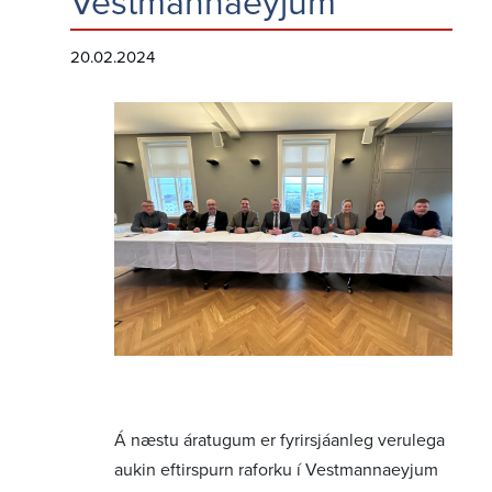
Vestmannaeyjum
20.02.2024
Á næstu áratugum er fyrirsjáanleg verulega
aukin eftirspurn raforku í Vestmannaeyjum