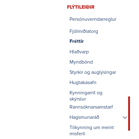
FLÝTI­LEIÐIR
Persónuverndarreglur
Fjölmiðlatorg
Fréttir
Hlaðvarp
Myndbönd
Styrkir og auglýsingar
Hugtakasafn
Kynningarrit og
skýrslur
Rannsóknarsamstarf
Hagsmunaráð
Tilkynning um meint
Fundargögn
misferli
Um Hagsmunaráðið