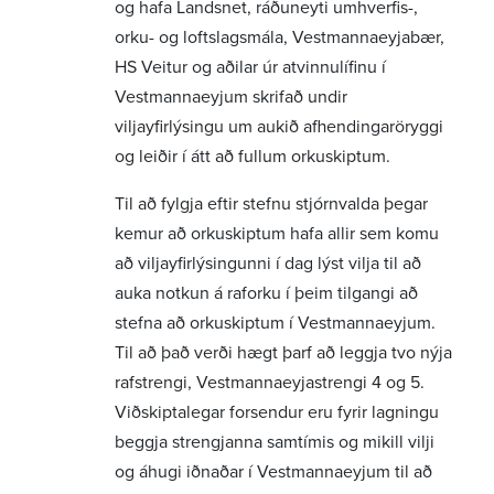
og hafa Landsnet, ráðuneyti umhverfis-,
orku- og loftslagsmála, Vestmannaeyjabær,
HS Veitur og aðilar úr atvinnulífinu í
Vestmannaeyjum skrifað undir
viljayfirlýsingu um aukið afhendingaröryggi
og leiðir í átt að fullum orkuskiptum.
Til að fylgja eftir stefnu stjórnvalda þegar
kemur að orkuskiptum hafa allir sem komu
að viljayfirlýsingunni í dag lýst vilja til að
auka notkun á raforku í þeim tilgangi að
stefna að orkuskiptum í Vestmannaeyjum.
Til að það verði hægt þarf að leggja tvo nýja
rafstrengi, Vestmannaeyjastrengi 4 og 5.
Viðskiptalegar forsendur eru fyrir lagningu
beggja strengjanna samtímis og mikill vilji
og áhugi iðnaðar í Vestmannaeyjum til að