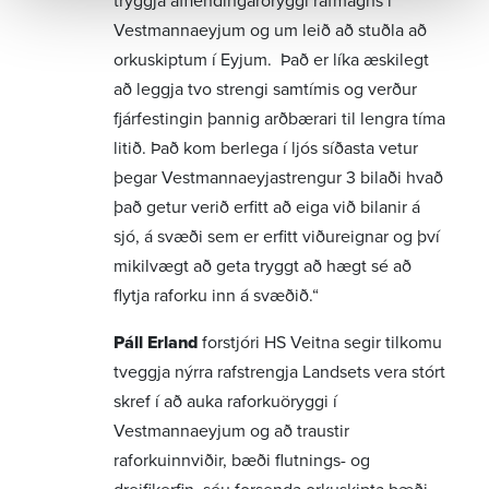
tryggja afhendingaröryggi rafmagns í
Vestmannaeyjum og um leið að stuðla að
orkuskiptum í Eyjum. Það er líka æskilegt
að leggja tvo strengi samtímis og verður
fjárfestingin þannig arðbærari til lengra tíma
litið. Það kom berlega í ljós síðasta vetur
þegar Vestmannaeyjastrengur 3 bilaði hvað
það getur verið erfitt að eiga við bilanir á
sjó, á svæði sem er erfitt viðureignar og því
mikilvægt að geta tryggt að hægt sé að
flytja raforku inn á svæðið.“
Páll Erland
forstjóri HS Veitna segir tilkomu
tveggja nýrra rafstrengja Landsets vera stórt
skref í að auka raforkuöryggi í
Vestmannaeyjum og að traustir
raforkuinnviðir, bæði flutnings- og