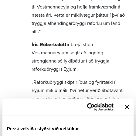
til Vestmannaeyja og hefja framkvæmdir á
næsta ári. Þetta er mikilvægur þáttur í því að
tryggja afhendingaröryggi raforku um land
allt.“
Íris Róbertsdóttir
bæjarstjóri í
Vestmannaeyjum segir að lagning
strengjanna sé lykilþáttur í að tryggja
raforkuöryggi í Eyjum.
„Raforkuöryggi skiptir íbúa og fyrirtæki í
Eyjum miklu máli. Því hefur verið ábótavant
eins og kom bersýnilega í ljós þegar bilun
varð í VM3. Ef horfa á til orkuskipta í
Vestmannaeyjum þá verður að tryggja
öruggan flutning raforku og hringtengingu.
Þessi vefsíða styðst við vefkökur
Þessir tveir nýju strengir tryggja það öryggi