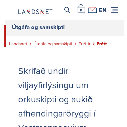
Leitar icon
Þjónustuvefur Landsnets
Hafa samband
EN
Útgáfa og samskipti
Landsnet
Útgáfa og samskipti
Fréttir
Frétt
Skrifað undir
viljayfirlýsingu um
orkuskipti og aukið
afhendingaröryggi í