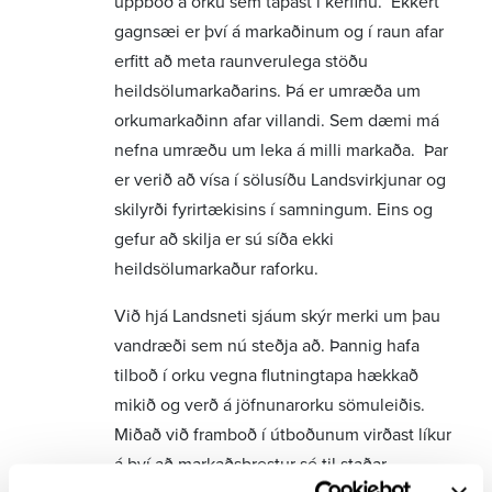
uppboð á orku sem tapast í kerfinu. Ekkert
gagnsæi er því á markaðinum og í raun afar
erfitt að meta raunverulega stöðu
heildsölumarkaðarins. Þá er umræða um
orkumarkaðinn afar villandi. Sem dæmi má
nefna umræðu um leka á milli markaða. Þar
er verið að vísa í sölusíðu Landsvirkjunar og
skilyrði fyrirtækisins í samningum. Eins og
gefur að skilja er sú síða ekki
heildsölumarkaður raforku.
Við hjá Landsneti sjáum skýr merki um þau
vandræði sem nú steðja að. Þannig hafa
tilboð í orku vegna flutningtapa hækkað
mikið og verð á jöfnunarorku sömuleiðis.
Miðað við framboð í útboðunum virðast líkur
á því að markaðsbrestur sé til staðar.