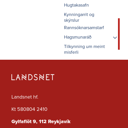
Hugtakasafn
Kynningarrit og
skýrslur
Rannsóknarsamstarf
Hagsmunaráð
Tilkynning um meint
Fundargögn
misferli
Um Hagsmunaráðið
Landsnet hf.
Kt 580804 2410
Gylfaflöt 9, 112 Reykjavík