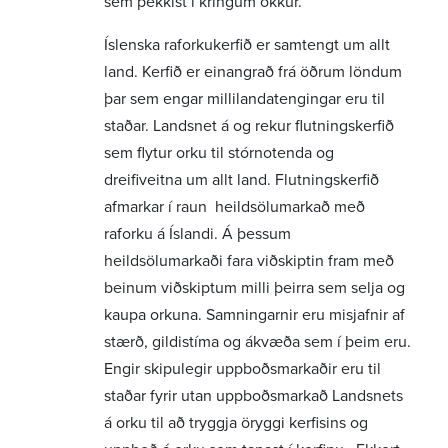
sem þekkist í kringum okkur.
Íslenska raforkukerfið er samtengt um allt
land. Kerfið er einangrað frá öðrum löndum
þar sem engar millilandatengingar eru til
staðar. Landsnet á og rekur flutningskerfið
sem flytur orku til stórnotenda og
dreifiveitna um allt land. Flutningskerfið
afmarkar í raun heildsölumarkað með
raforku á Íslandi. Á þessum
heildsölumarkaði fara viðskiptin fram með
beinum viðskiptum milli þeirra sem selja og
kaupa orkuna. Samningarnir eru misjafnir af
stærð, gildistíma og ákvæða sem í þeim eru.
Engir skipulegir uppboðsmarkaðir eru til
staðar fyrir utan uppboðsmarkað Landsnets
á orku til að tryggja öryggi kerfisins og