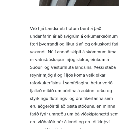
Við hjá Landsneti höfum bent á það
undanfarin ár að svigrúm á orkumarkaðinum
færi þverrandi og líkur á afl og orkuskorti fari
vaxandi. Nú í annað skipti á skömmum tíma
er vatnsbúskapur mjög slakur, einkum á
Suður- og Vesturhluta landsins. Þessi staða
reynir mjög á og í ljós koma veikleikar
raforkukerfisins. Í samfélaginu hefur verið
fjallað mikið um þörfina á aukinni orku og
styrkingu flutnings- og dreifikerfanna sem
eru aðgerðir til að bæta stöðuna, en minna
farið fyrir umræðu um þá viðskiptahætti sem
eru viðhafðir hér á landi og eru ólíkir því