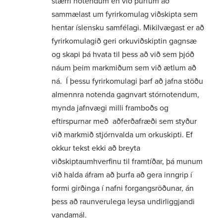
stærri notendum en við þurfum að
sammælast um fyrirkomulag viðskipta sem
hentar íslensku samfélagi. Mikilvægast er að
fyrirkomulagið geri orkuviðskiptin gagnsæ
og skapi þá hvata til þess að við sem þjóð
náum þeim markmiðum sem við ætlum að
ná. Í þessu fyrirkomulagi þarf að jafna stöðu
almennra notenda gagnvart stórnotendum,
mynda jafnvægi milli framboðs og
eftirspurnar með aðferðafræði sem styður
við markmið stjórnvalda um orkuskipti. Ef
okkur tekst ekki að breyta
viðskiptaumhverfinu til framtíðar, þá munum
við halda áfram að þurfa að gera inngrip í
formi girðinga í nafni forgangsröðunar, án
þess að raunverulega leysa undirliggjandi
vandamál.