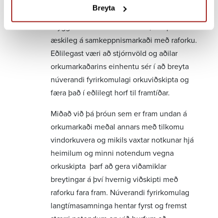
frumvarpið. Þess ber þó að geta að inngrip
Breyta
eins og þetta geti verið nauðsynlegur
öryggisventill í markaðsbresti, eru þau ekki
æskileg á samkeppnismarkaði með raforku.
Eðlilegast væri að stjórnvöld og aðilar
orkumarkaðarins einhentu sér í að breyta
núverandi fyrirkomulagi orkuviðskipta og
færa það í eðlilegt horf til framtíðar.
Miðað við þá þróun sem er fram undan á
orkumarkaði meðal annars með tilkomu
vindorkuvera og mikils vaxtar notkunar hjá
heimilum og minni notendum vegna
orkuskipta þarf að gera viðamiklar
breytingar á því hvernig viðskipti með
raforku fara fram. Núverandi fyrirkomulag
langtímasamninga hentar fyrst og fremst