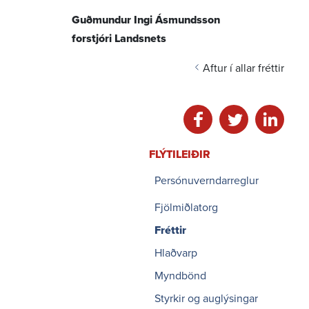
Guðmundur Ingi Ásmundsson
forstjóri Landsnets
Aftur í allar fréttir
Deila á facebook
Deila á twitter
Deila á li
FLÝTI­LEIÐIR
Persónuverndarreglur
Fjölmiðlatorg
Fréttir
Hlaðvarp
Myndbönd
Styrkir og auglýsingar