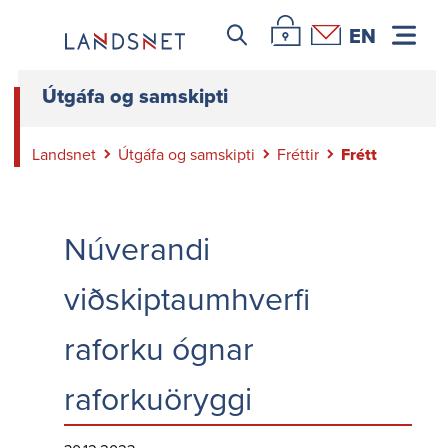
Leitar icon
Þjónustuvefur Landsnets
Hafa samband
EN
Útgáfa og samskipti
Landsnet
Útgáfa og samskipti
Fréttir
Frétt
Núverandi
viðskiptaumhverfi
raforku ógnar
raforkuöryggi