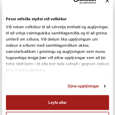
Samkvæmt upplýsingum frá Landsvirkjun
mun markaðsbresturinn bitna á almennum
notendum en ekki stórnotendum. Þessi
Þessi vefsíða styðst við vefkökur
staða gefur vísbendingar um að of langt hafi
Við notum vefkökur til að sérvelja innihald og auglýsingar, 
verið gengið í að gera bindandi samninga
til að virkja valmöguleika samfélagsmiðla og til að greina 
við stórnotendur og að svigrúm í kerfinu sé
umferð um síðuna. Við deilum líka upplýsingum um 
of lítið til að bregðast við aðstæðum, sem
notkun á síðunni með samfélagsmiðlum okkar, 
geta komið reglulega upp, eins og
samstarfsaðilum í greiningu og auglýsingum sem munu 
vatnsskorti.
hugsanlega tengja þær við aðrar upplýsingar sem að þú 
hefur látið þeim í té eða þeir hafa safnað í gegnum notkun 
Nú liggur fyrir Alþingi frumvarp til laga um
þína á þeirra þjónustu.
tryggingu raforkuöryggis til heimila og
fyrirtækja, þar sem framleiðendum er meðal
Sýna upplýsingar
annars skylt að eiga orku til staðar til reiðu í
hlut falli af viðkomandi heildarframleiðslu til
að koma í veg fyrir markaðsbrest. Við hjá
Leyfa allar
Landsneti hvetjum Alþingi til að samþykkja