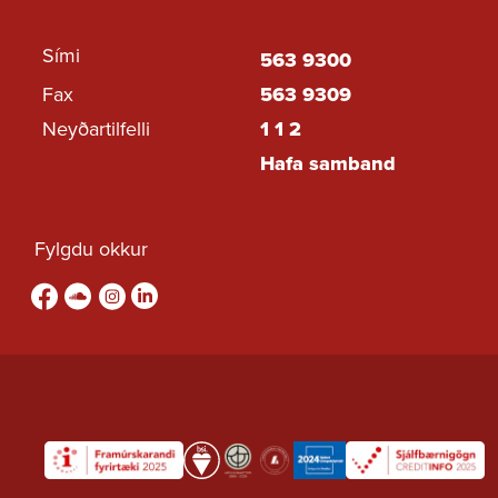
Sími
563 9300
Fax
563 9309
Neyðartilfelli
1 1 2
Hafa samband
Fylgdu okkur
Fylgdu okkur á Facebook
sound-cloud
Fylgdu okkur á Instagram
Fylgdu okkur á Linkedin